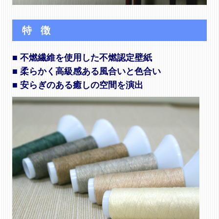
特 徴
■ 不燃繊維を使用した不燃認定壁紙
■ 柔らかく高級感ある風合いと色合い
■ 安らぎのある癒しの空間を演出