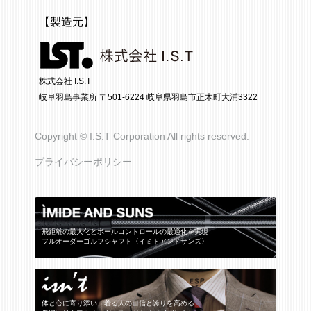
【製造元】
株式会社 I.S.T
岐阜羽島事業所 〒501-6224 岐阜県羽島市正木町大浦3322
Copyright © I.S.T Corporation All rights reserved.
プライバシーポリシー
飛距離の最大化とボールコントロールの最適化を実現
フルオーダーゴルフシャフト〈イミドアンドサンズ〉
体と心に寄り添い、着る人の自信と誇りを高める