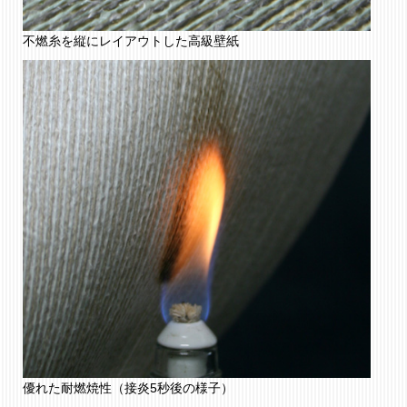
不燃糸を縦にレイアウトした高級壁紙
優れた耐燃焼性（接炎5秒後の様子）