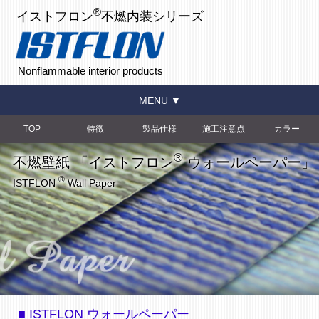
®
イストフロン
不燃内装シリーズ
Nonflammable interior products
MENU ▼
TOP
特徴
製品仕様
施工注意点
カラー
®
不燃壁紙 「イストフロン
ウォールペーパー」
®
ISTFLON
Wall Paper
■ ISTFLON ウォールペーパー