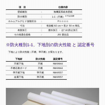
項 目
仕様内容
壁紙種別
:
無機質系経糸壁紙
※下記注釈
防火種別
:
1-1（不燃）
ホルムアルデヒド放散区分
:
F☆☆☆☆
寸法
:
有効幅 92 cm × 長さ 50 m 巻乱
表面加工
:
撥水加工 ・ ほつれ防止加工
その他適合規格
:
JIS 適合品
※防火種別1-1、下地別の防火性能 と 認定番号
下地により防火性能（不燃、準不燃）が変わります。
下地材
防火性能
認定番号
不燃下地
不燃
NM-9944
不燃石膏ボード
不燃
NM-9944
準不燃下地
準不燃
NM-9557
金属下地
準不燃
NM-9557