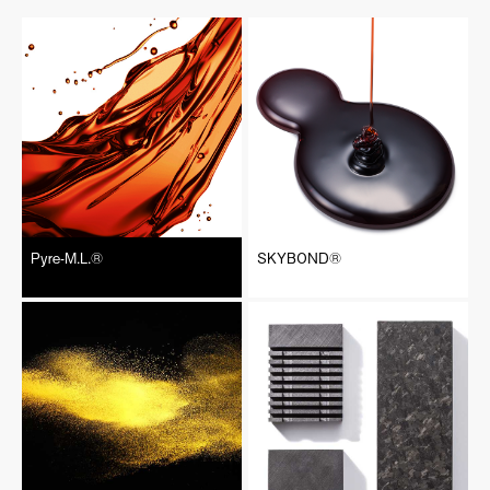
Pyre-M.L.®︎
SKYBOND®︎