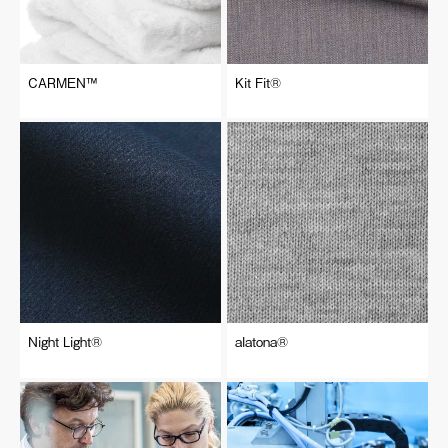
CARMEN™
Kit Fit®︎
Night Light®︎
alatona®︎