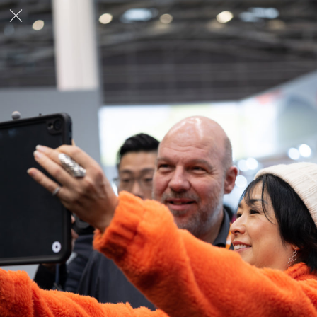
Make the impossible possible.
製品情報
研究開発
ウェルネス
個人さま向け製品
Our Company
ご質問やお問合せなどは
こちら
からお問合せく
ださい。
Copyright © I.S.T Corporation All rights
reserved.