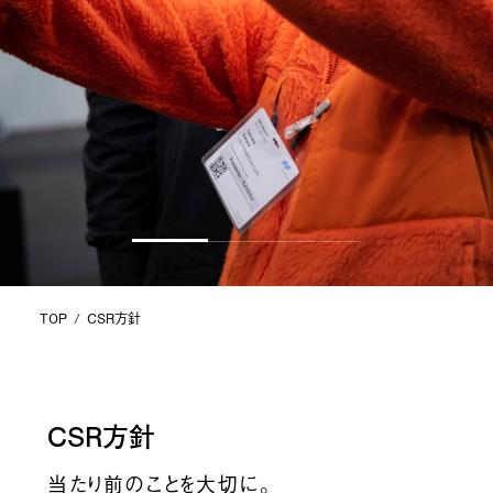
I.S.T USA
プライバシーポリシー
Japanese
Make the impossible possible.
わたしたちは不可能を可能にするマテリアルブランドです。
みなさまの、心からの笑顔と豊かさのために。
News
TOP
CSR方針
CSR方針
当たり前のことを大切に。