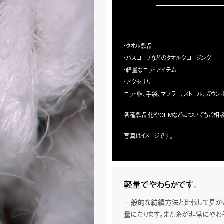
・タオル製品
・バスローブなどのタオルクロージング
・軽量なニットアイテム
・アクセサリー
ニット帽、手袋、マフラー、ストール、ガウン
各種製品化やOEMなどについてもご相談
写真はイメージです。
2026/07/07
に掲載されました。
『Precious』に当社代表取締役社長
軽量でやわらかです。
MORION（モリオン）」が、ゴルフクラシック
小学館発行のラグジュアリーファッション誌『P
されました。
Be Precious！】に、当社代表取締
一般的な紡績方法と比較して見かけ
誌です。誌面では、「MORION」の開発
誌面では、当社が長年培ってきた高機
量になります。また糸が非常にやわら
をはじめ、各モデルの性能について詳しく
ストーリー、そして「日本から世界へ。テ