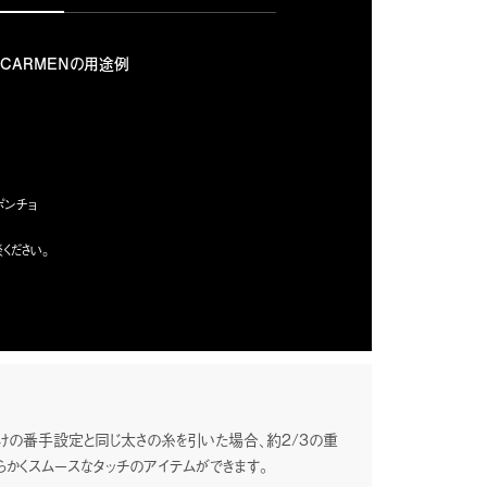
CARMENの用途例
ポンチョ
ください。
 阪根利子のインタビュー記事が掲載されました。
recious（プレシャス）』の人気連載企画【Tomorrow Will
役社長 阪根利子のインタビュー記事が掲載されました。
の番手設定と同じ太さの糸を引いた場合、約2/3の重
能素材開発への取り組みや、新素材「プラチナウール™」の誕生
かくスムースなタッチのアイテムができます。
クノロジーの力で新しいスタンダードを生み出す」という想いのもと、