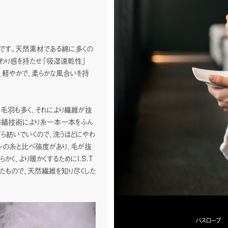
です。天然素材である綿に多くの
んわり感を持たせ「吸湿速乾性」
、軽やかで、柔らかな風合いを持
毛羽も多く、それにより繊維が抜
の紡績技術により糸一本一本をふん
ら紡いでいくので、洗うほどにやわ
トンの糸と比べ強度があり、毛が抜
く、より暖かくするためにI.S.T
用したもので、天然繊維を知り尽くした
バスローブ