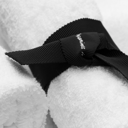
研究開発
研究開発
材料・部材・設備
︎
ヤーン
エンジニアリング
装置・設備
︎
不燃クロス
IT SYSTEM
︎
ボード
ウェルネス
︎
ウォールシステム
高年齢者の積極雇用
︎
パネル
介護支援活動
︎
ウォールペーパー
個人さま向け製品
イル
IMIDE AND SUNS
ゴルフシャフト
TINUMWOOL™
isn’t
オーダーメイドファッション
カルメンタオル0.005
オンラインショップ
™
t®︎
Our Company
製品情報
研究開発
ウェルネ