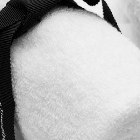
Make the impossible possible.
製品情報
Pyre-M.L.®︎
ISTFLON
ISTFLON®
SKYBOND®︎
ISTFLON®
SKYBOND®︎ 8000
ISTFLON®
高熱伝導性コンポジット
ISTFLON®
DREAMBOND®︎
ISTFLON®
ポリイミドチューブ・ベルト
ISTFLON®
IMIDETEX®
TORMED®
テキスタ
IST PLA
Karl Karl®︎
CARMEN
Kit Fit®︎
Night Ligh
INDUSTRIAL
alatona®︎