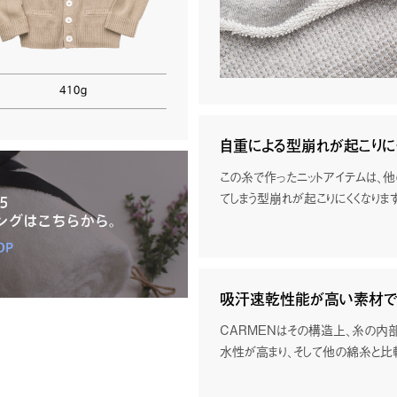
自重による型崩れが起こりに
方針
Logo Story
この糸で作ったニットアイテムは、
てしまう型崩れが起こりにくくなりま
のことを大切に。
常識を塗り替えよう。これまで世の中に
その家族、お客さま、地域の人々と共
しい素材を開発し、世界、いや宇宙にま
、健康、希望をもって働ける会社にしたい
よう。生み出した素材に生命を与え、そ
います。
され、世の中が飛躍していくように。
吸汗速乾性能が高い素材で
CARMENはその構造上、糸の内
水性が高まり、そして他の綿糸と比