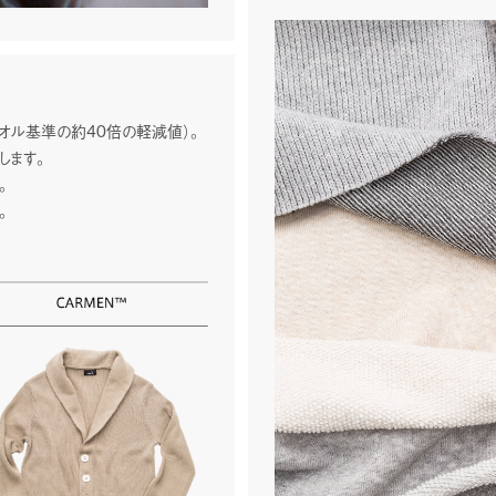
当社が取り組むものづくりについても語っ
をご覧ください。
当社は今後も、独自の技術と発想力を礎
ます。
タオル基準の約40倍の軽減値）。
します。
。
。