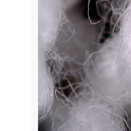
2026/08/04
「MORION」が『ヘッド＆シャフト パーフェクトBOOK 2026』
このたび、IMIDE AND SUNSのオーダーメイドゴルフシャフト「
特別編集『ヘッド＆シャフト パーフェクトBOOK 2026』に掲載
本誌は、クラブヘッドやシャフトに関する最新情報を紹介する専門
コンセプトや、特許取得の独自設計技術によって生まれた特長