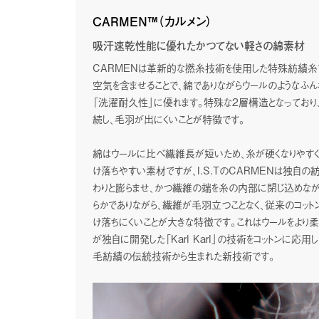
CARMEN™（カルメン）
吸汗速乾性能に優れたかつてない軽さの綿素材
CARMENは革新的な撚糸技術を使用した特殊紡績糸
News
空気を含ませることで、綿でありながらウールのようなふ
「洗濯耐久性」に優れます。特殊な2層構造となっており
続し、毛羽が出にくいことが特徴です。
綿はウールに比べ繊維長が短いため、糸が硬くなりやすく
け落ちやすい素材ですが、I.S.TのCARMENは独自
わりと膨らませ、かつ繊維の端を糸の内部に閉じ込めなが
らかでありながら、繊維が毛羽立つことなく、従来のコッ
け落ちにくいことが大きな特徴です。これはウールをより柔らか
が独自に開発した「Karl Karl」の技術をコットンに応
毛紡績の伝統技術から生まれた新技術です。