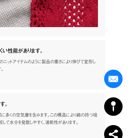
くい性能があります。
事業拠点と交通アクセス
他のニットアイテムのように製品の重さにより伸びて変形し
す。
なかった新
I.S.Tの独自技術は、世界スケールでニーズを広
で貢献し
げ、活動拠点を拡大してきました。各拠点の研究
れが使用
開発、生産、営業を結ぶネットワークは刻々と変
化する時代に迅速に対応しています。
す。
部に多くの空気層を含みます。この構造により綿の持つ吸
較して水分を発散しやすく、速乾性があります。