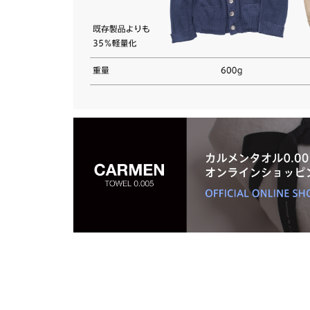
会社概要
CSR
わたし達は未来を見つめ常に新しい研究開発に
当たり前
挑戦する「考える技能集団」です。 全従業員のう
従業員や
ち約3分の1の技術系社員が研究開発、技術開
に、安全
発に取り組んでいます。
と考えて