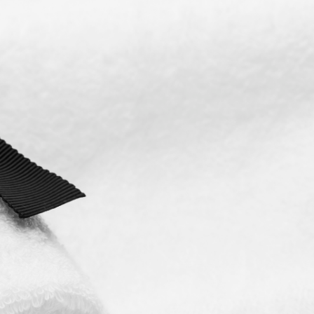
Our Company
会社概要
CSR方針
事業拠点とアクセス
リクルート
販売代理店 阪根産業株式会社
Facebook
Instagram
ス
個人さま向け製品
リクルート
お問合せ
Language