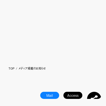
I.S.T USA
プライバシーポリシー
Japanese
Make the impossible possible.
わたしたちは不可能を可能にするマテリアルブランドです。
みなさまの、心からの笑顔と豊かさのために。
News
TOP
メディア掲載のお知らせ
Mail
Access