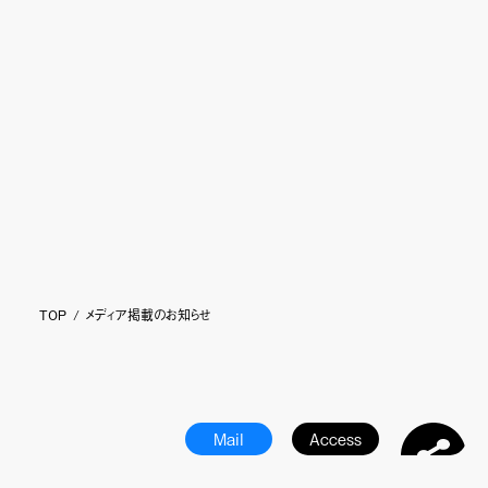
I.S.T USA
プライバシーポリシー
Japanese
Make the impossible possible.
わたしたちは不可能を可能にするマテリアルブランドです。
みなさまの、心からの笑顔と豊かさのために。
News
TOP
メディア掲載のお知らせ
Mail
Access