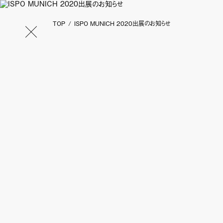
TOP
ISPO MUNICH 2020出展のお知らせ
Make the impossible possible.
製品情報
Pyre-M.L.®︎
ISTFLON
ISTFLON®
SKYBOND®︎
ISTFLON®
SKYBOND®︎ 8000
ISTFLON®
高熱伝導性コンポジット
ISTFLON®
DREAMBOND®︎
ISTFLON®
ポリイミドチューブ・ベルト
ISTFLON®
IMIDETEX®
TORMED®
テキスタ
IST PLA
Karl Karl®︎
CARMEN
Kit Fit®︎
Night Ligh
INDUSTRIAL
alatona®︎